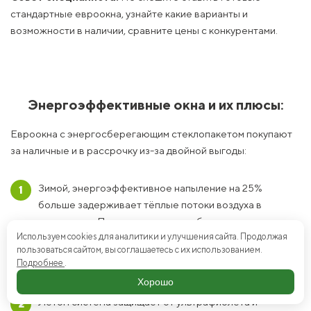
стандартные евроокна, узнайте какие варианты и
возможности в наличии, сравните цены с конкурентами.
Энергоэффективные окна и их плюсы:
Евроокна с энергосберегающим стеклопакетом покупают
за наличные и в рассрочку из-за двойной выгоды:
Зимой, энергоэффективное напыление на 25%
больше задерживает тёплые потоки воздуха в
помещении. Покупатели энергосберегающих
Используем cookies для аналитики и улучшения сайта. Продолжая
современных окон из ПВХ в отзывах отмечают
пользоваться сайтом, вы соглашаетесь с их использованием.
отсутствие конденсата и эффекта «плачущих окон» за
Подробнее
.
счёт разницы температур зимой.
Хорошо
Летом система защищает от ультрафиолета и