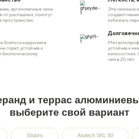
ании, эргономичные окна
Эти оконные к
е от распашных, помогут
создают миним
в пространстве.
избежать пер
Долговечн
е бояться коррозии в
Металлопрофи
не горит, устойчив к
устойчив к ме
и биологическому
износостоек. 
чем в 20 лет.
еранд и террас алюминиев
выберите свой вариант
Slidors
Alutech SKL 50