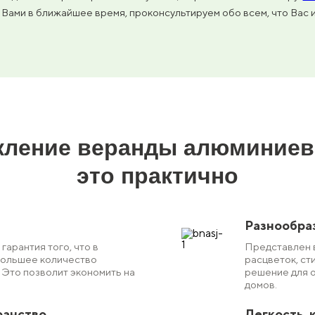
с Вами в ближайшее время, проконсультируем обо всем, что Вас 
кление веранды алюминие
это практично
Разнообра
гарантия того, что в
Представлен 
большее количество
расцветок, ст
 Это позволит экономить на
решение для 
домов.
ранство
Легкость, 