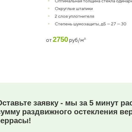
Оптимальная толщина стекла одинарно
Округлые штапики
2 слоя уплотнителя
Степень шумозащиты, дБ — 27 — 30
2750
от
руб/м²
Оставьте заявку - мы за 5 минут р
сумму раздвижного остекления ве
террасы!