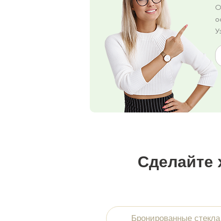
О
о
У
Сделайте 
Бронированные стекла