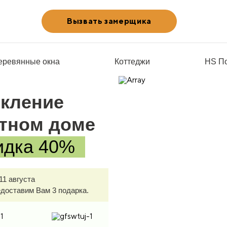
Вызвать замерщика
еревянные окна
Коттеджи
HS П
екление
стном доме
идка 40%
11 августа
едоставим Вам 3 подарка.