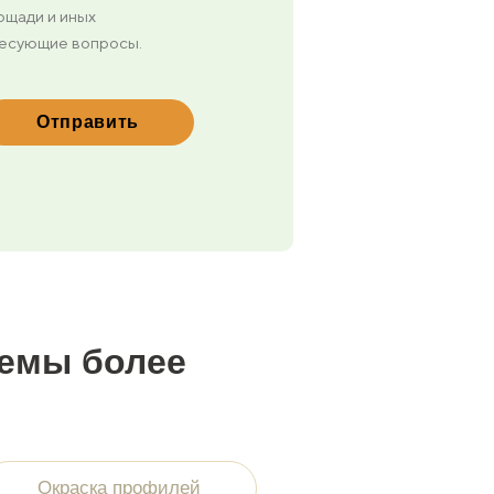
лощади и иных
ресующие вопросы.
темы более
Окраска профилей