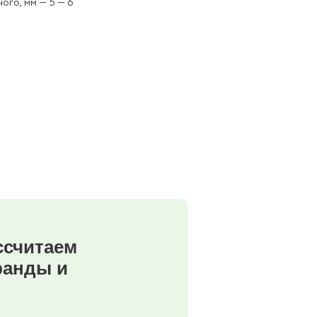
го, мм — 5 — 6
ассчитаем
ранды и