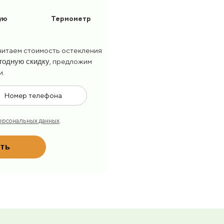
ую
Термометр
считаем стоимость остекления
годную скидку
, предложим
и.
ерсональных данных
.