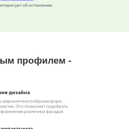
интересует об остеклении.
вым профилем -
зие дизайна
в широком многообразии форм,
илистик. Это позволяет подобрать
оформления различных фасадов
компактность